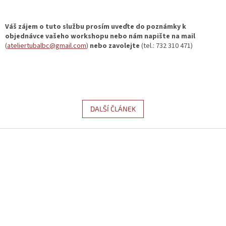
Váš zájem o tuto službu prosím uveďte do poznámky k
objednávce vašeho workshopu nebo nám napište na mail
(
ateliertubalbc@gmail.com
)
nebo zavolejte
(tel.: 732 310 471)
DALŠÍ ČLÁNEK
Z
á
p
a
t
í