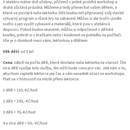
V ateliéru máme dvě učebny, přičemž v jedné probíhá workshop a
druhá zůstává prázdná. Můžeme ji tedy přenechat vašim dětem, o
které se postará naše lektorka. Děti budou mít připravený svůj vlastní
výtvarný program a různé hry na zabavení. Můžou si ale tvořit i podle
svého a jen využít vybavení a materiálů, které jsou v ateliéru k
dispozici. Pokud budou unavené, můžou si odpočinout v dětské
koutku, pohrát si s hračkami nebo i kouknout na pohádku na počítači.
Vše je o domluvě mezi vámi, lektorkou a dítětem.
Věk dětí
: od 5 let
Cena
: záleží na počtu dětí, které dostane naše lektorka na starost. Čím
více dětí využije tuto službu, tím nižší bude cena pro vás. Jde nám o to,
abychom zaplatili lektorce její čas a vám usnadnili účast na workshopu.
Platí se v hotovosti na místě přímo lektorce.
1 dítě = 150,-Kč/hod
2 děti = 100,- Kč/hod
3 děti = 70,-Kč/hod
4 a více dětí = 50,- Kč/hod