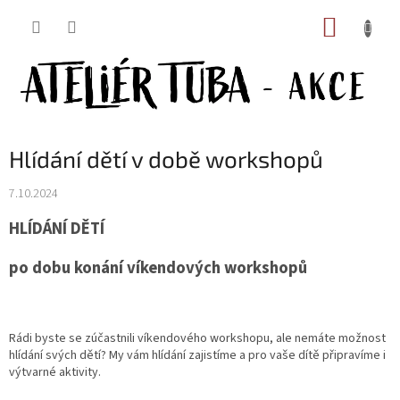
Přejít
NÁKUP
na
obsah
KOŠÍK
Hlídání dětí v době workshopů
7.10.2024
HLÍDÁNÍ DĚTÍ
po dobu konání víkendových workshopů
Rádi byste se zúčastnili víkendového workshopu, ale nemáte možnost
hlídání svých dětí? My vám hlídání zajistíme a pro vaše dítě připravíme i
výtvarné aktivity.