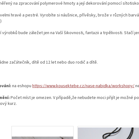
měřený na zpracování polymerové hmoty a její dekorování pomocí sítotisko
velmi hravé a pestré. Vyrobíte si náušnice, přívěsky, brože v různých barvá
.)
 výrobků bude záležet jen na Vaší šikovnosti, fantazii a trpělivosti. Stačí j
ádne začátečník, dítě od 12 let nebo duo rodič a dítě.
ování:
na eshopu
https://www.kousektebe.cz/nase-nabidka/workshopy/
ne
nění:
Počet míst je omezen. V případě,že nebudete moci přijít je možné pos
ový kurz.