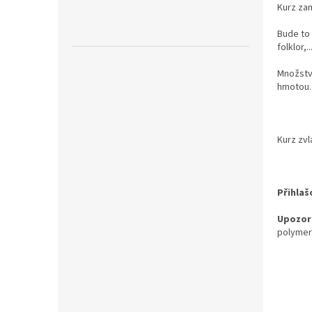
n
Kurz za
e
l
Bude to 
folklor,..
Množství
hmotou.
Kurz zvl
Přihlaš
Upozor
polymer