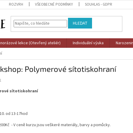
ROZVRH
VŠEOBECNÉ PODMÍNKY
SOUHLAS - GDPR
HLEDAT
norázové lekce (Otevřený ateliér)
Individuální výuka
Narozeni
ní
kshop: Polymerové sítotiskohraní
1
rové sítotiskohraní
.10. od 13-17hod
200Kč - V ceně kurzu jsou veškeré materiály, barvy a pomůcky.